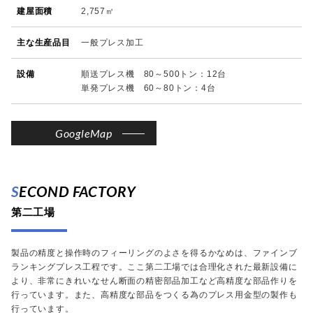
建屋面積
2,757㎡
主な生産品目
一般プレス加工
設備
順送プレス機 80～500トン：12台
単発プレス機 60～80トン：4台
GoogleMap
SECOND FACTORY
第二工場
製品の精度と操作時のフィーリングのよさを得るかなめは、ファインブ
ランキングプレス工程です。ここ第二工場では合理化された最新設備に
より、非常にきれいなせん断面の精密部品加工など高精度な部品作りを
行っています。また、高精度な部品をつくる為のプレス用金型の製作も
行っています。