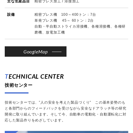
主な生産品目
精密プレス加工 / 溶接加工
設備
精密プレス機 100～400トン：7台
単発プレス機 45～ 60トン：2台
自動・半自動ストライカ溶接機、各種溶接機、各種研
磨機、放電加工機
GoogleMap
TECHNICAL CENTER
技術センター
技術センターでは、”人の安全を考えた製品づくり” この基本姿勢のも
と各部門からのフィードバックを受けながら安全なドアラッチ等の研究
開発に取り組んでいます。そして今、自動車の電動化・自動運転化に対
応した製品作りをめざしています。