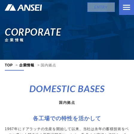
ENTRY
CORPORATE
企業情報
TOP
>
企業情報
>
国内拠点
DOMESTIC BASES
国内拠点
各工場での特性を活かして
1967年にドアラッチの生産を開始して以来、当社は永年の蓄積技術をベ