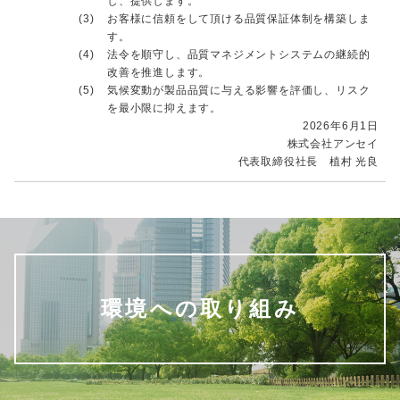
し、提供します。
(3)
お客様に信頼をして頂ける品質保証体制を構築しま
す。
(4)
法令を順守し、品質マネジメントシステムの継続的
改善を推進します。
(5)
気候変動が製品品質に与える影響を評価し、リスク
を最小限に抑えます。
2026年6月1日
株式会社アンセイ
代表取締役社長 植村 光良
環境への取り組み