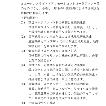
ュエータ、スライドドアリモートコントローラアッシー等
のものづくり」を通じ、以下の行動指針により環境保護を
積極的に推進します。
＜行動指針＞
(1)
環境マネジメント体制の構築と継続的改善
環境マネジメント体制を構築し、従業員一人ひとり
が環境意識を高め継続的な改善に努めます。
(2)
温室効果ガスの排出削減による地球温暖化防止
温室効果ガス（GHG）の排出削減に取り組み、地球
温暖化防止を全従業員で推進します。
(3)
気候変動リスクと機会の評価と対応
気候変動に伴うリスクと機会を適切に評価し、必要
な対策を講じます。
(4)
環境法令・化学物質規制の遵守と汚染防止
環境保全および化学物質に関する法令・規制を遵守
し、大気・水質・土壌などの環境汚染の未然防止と
持続可能な環境の維持・向上に努めます。
(5)
資源循環・省エネルギー・廃棄物削減の推進
資源の有効活用、省エネルギー、リサイクルを推進
し、産業廃棄物の削減を通じて、製品のライフサイ
クル全体での環境負荷低減に取り組みます。
(6)
生物多様性への配慮