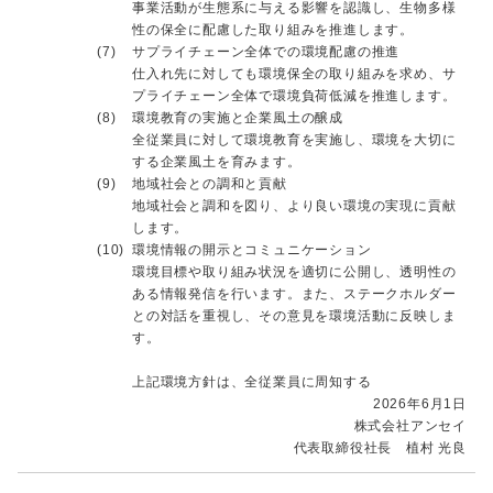
事業活動が生態系に与える影響を認識し、生物多様
性の保全に配慮した取り組みを推進します。
(7)
サプライチェーン全体での環境配慮の推進
仕入れ先に対しても環境保全の取り組みを求め、サ
プライチェーン全体で環境負荷低減を推進します。
(8)
環境教育の実施と企業風土の醸成
全従業員に対して環境教育を実施し、環境を大切に
する企業風土を育みます。
(9)
地域社会との調和と貢献
地域社会と調和を図り、より良い環境の実現に貢献
します。
(10)
環境情報の開示とコミュニケーション
環境目標や取り組み状況を適切に公開し、透明性の
ある情報発信を行います。また、ステークホルダー
との対話を重視し、その意見を環境活動に反映しま
す。
上記環境方針は、全従業員に周知する
2026年6月1日
株式会社アンセイ
代表取締役社長 植村 光良